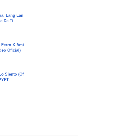
ra, Lang Lan
e De Ti
 Ferro X Ami
deo Oficial)
o Siento (Of
#VYFT