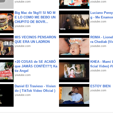
youtube.com
youtube.com
Big Mac de 5kg!!! SI NO M
Luciano Perey
E LO COMO ME BEBO UN
g - Me Enamor
CHUPITO DE BOVR...
youtube.com
youtube.com
MIS VECINOS PENSARON
ROMA - Lionel
QUE ERA UN LADRON
ra Chediak (Vi
youtube.com
youtube.com
+20 COSAS de SE ACABÓ
KHEA - Mami L
que JAMÁS CONTÉ!!??| Ka
ficial Video) 
tie Angel
youtube.com
youtube.com
Daniel El Travieso - Vivien
ESTOY BIEN
do ( TikTok Video Oficial )
youtube.com
youtube.com