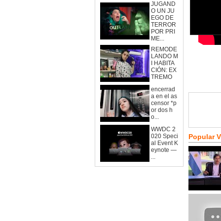
JUGAND
O UN JU
EGO DE
TERROR
POR PRI
ME...
REMODE
LANDO M
I HABITA
CIÓN: EX
TREMO
encerrad
a en el as
censor *p
or dos h
o...
WWDC 2
020 Speci
Popular 
al Event K
eynote —
...