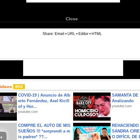
Close
6
Share:
Email
•
URL
•
Editor
•
HTML
Videos
COVID-19 | Anuncio de Alb
SAMANTA DE 
erto Fernández, Axel Kicill
Analizando
of y Hor...
youtube.com
youtube.com
COMPRE EL AUTO DE MIS
REHACIENDO 
SUEÑOS !!! *sorprendi a m
SANDRA CIRE
is padres* ??...
O DIFÍCIL DE 