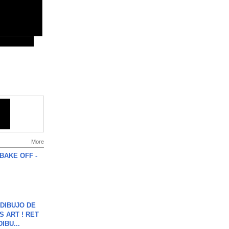
More
BAKE OFF -
DIBUJO DE
S ART ! RET
DIBU...