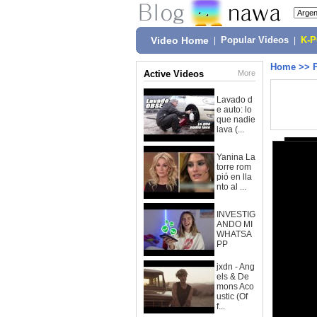
Video Home
|
Popular Videos
|
K-
Home
>>
Active Videos
More
Lavado d
e auto: lo
que nadie
lava (...
Yanina La
torre rom
pió en lla
nto al ...
INVESTIG
ANDO MI
WHATSA
PP
jxdn - Ang
els & De
mons Aco
ustic (Of
f...