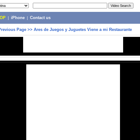
POP
|
iPhone
|
Contact us
Previous Page
>>
Ares de Juegos y Juguetes Viene a mi Restaurante