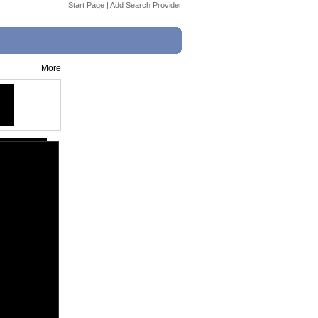
Start Page
|
Add Search Provider
More