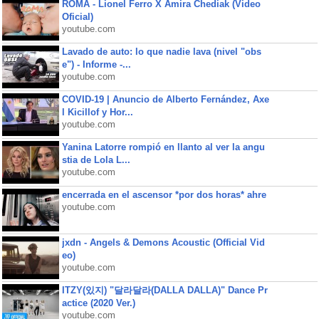
ROMA - Lionel Ferro X Amira Chediak (Video
Oficial)
youtube.com
Lavado de auto: lo que nadie lava (nivel "obs
e") - Informe -...
youtube.com
COVID-19 | Anuncio de Alberto Fernández, Axe
l Kicillof y Hor...
youtube.com
Yanina Latorre rompió en llanto al ver la angu
stia de Lola L...
youtube.com
encerrada en el ascensor *por dos horas* ahre
youtube.com
jxdn - Angels & Demons Acoustic (Official Vid
eo)
youtube.com
ITZY(있지) "달라달라(DALLA DALLA)" Dance Pr
actice (2020 Ver.)
youtube.com