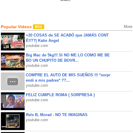
Popular Videos
More
+20 COSAS de SE ACABÓ que JAMÁS CONT
É!!??| Katie Angel
youtube.com
Big Mac de 5kg!!! SI NO ME LO COMO ME BE
BO UN CHUPITO DE BOVR...
youtube.com
COMPRE EL AUTO DE MIS SUEÑOS !!! *sorpr
endi a mis padres* ??...
youtube.com
FELIZ CUMPLE ROMA ( SORPRESA )
youtube.com
Rels B, Morad - NO TE IMAGINAS
youtube.com