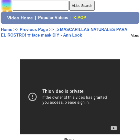
Video Home
|
Popular Videos
|
K-POP
Home
>>
Previous Page
>>
¡5 MASCARILLAS NATURALES PARA
EL ROSTRO! ✩ face mask DIY - Ann Look
More
Share: