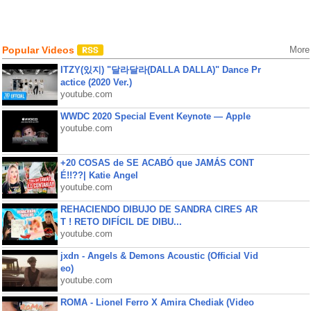
Popular Videos
More
ITZY(있지) "달라달라(DALLA DALLA)" Dance Pr
actice (2020 Ver.)
youtube.com
WWDC 2020 Special Event Keynote — Apple
youtube.com
+20 COSAS de SE ACABÓ que JAMÁS CONT
É!!??| Katie Angel
youtube.com
REHACIENDO DIBUJO DE SANDRA CIRES AR
T ! RETO DIFÍCIL DE DIBU...
youtube.com
jxdn - Angels & Demons Acoustic (Official Vid
eo)
youtube.com
ROMA - Lionel Ferro X Amira Chediak (Video