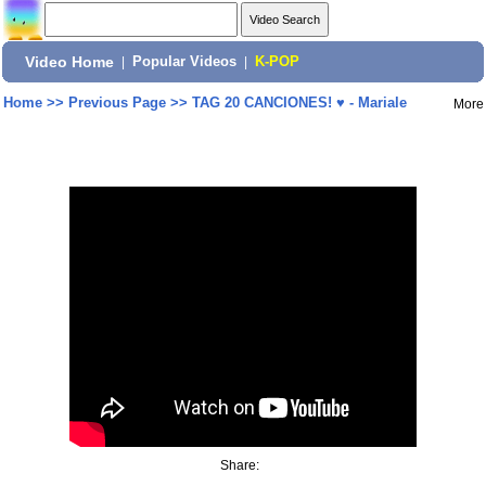
Video Home
|
Popular Videos
|
K-POP
Home
>>
Previous Page
>>
TAG 20 CANCIONES! ♥ - Mariale
More
Share: