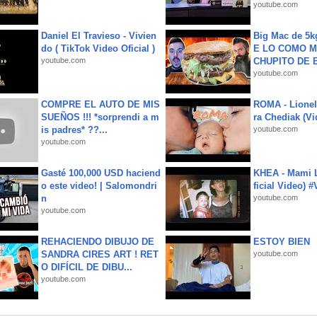
youtube.com
Daniel El Travieso - Vivien
Big Mac de 5k
do ( TikTok Video Oficial )
E LO COMO M
youtube.com
CHUPITO DE B
youtube.com
COMPRE EL AUTO DE MIS
ROMA - Lionel
SUEÑOS !!! *sorprendi a m
ra Chediak (Vi
is padres* ??...
youtube.com
youtube.com
Gasté 100,000 USD haciend
KHEA - Mami L
o este video! | Salomondri
ficial Video) 
n
youtube.com
youtube.com
REHACIENDO DIBUJO DE
ESTOY BIEN
SANDRA CIRES ART ! RET
youtube.com
O DIFÍCIL DE DIBU...
youtube.com