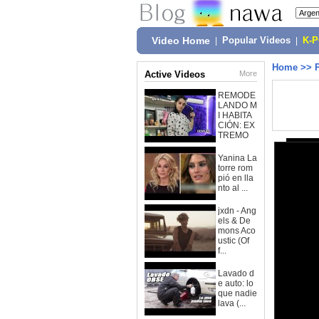
Video Home
|
Popular Videos
|
K-
Home
>>
Active Videos
More
REMODE
LANDO M
I HABITA
CIÓN: EX
TREMO
Yanina La
torre rom
pió en lla
nto al ...
jxdn - Ang
els & De
mons Aco
ustic (Of
f...
Lavado d
e auto: lo
que nadie
lava (...