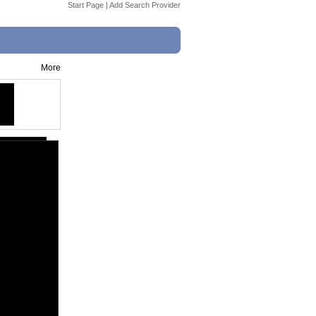
Start Page
|
Add Search Provider
More