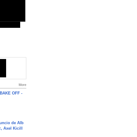
More
BAKE OFF -
uncio de Alb
, Axel Kicill