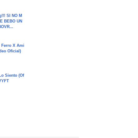
g!!! SI NO M
E BEBO UN
OVR...
 Ferro X Ami
deo Oficial)
o Siento (Of
#VYFT