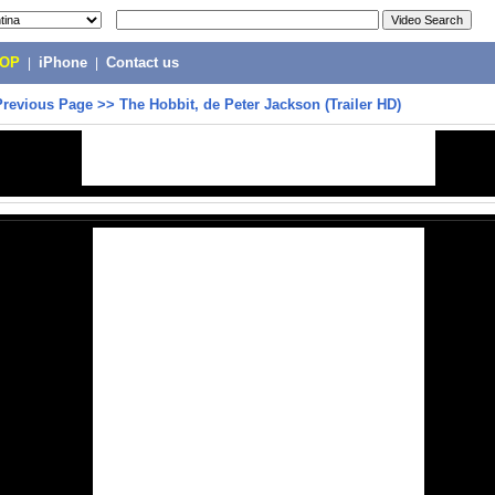
POP
|
iPhone
|
Contact us
Previous Page
>>
The Hobbit, de Peter Jackson (Trailer HD)