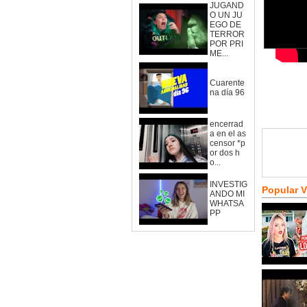
JUGAND
O UN JU
EGO DE
TERROR
POR PRI
ME...
Cuarente
na día 96
encerrad
a en el as
censor *p
or dos h
o...
INVESTIG
Popular 
ANDO MI
WHATSA
PP