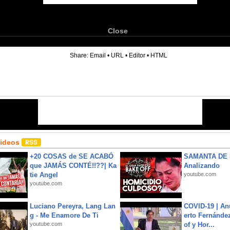
Close
6
Share:
Email
•
URL
•
Editor
•
HTML
Videos
+20 COSAS de SE ACABÓ
SAMANTA DE 
que JAMÁS CONTÉ!!??| Ka
Analizando
tie Angel
youtube.com
youtube.com
Luciano Pereyra, Lang Lan
COVID-19 | An
g - Me Enamore De Ti
erto Fernández
youtube.com
of y Hor...