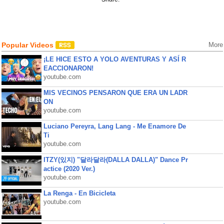
Popular Videos
More
¡LE HICE ESTO A YOLO AVENTURAS Y ASÍ R
EACCIONARON!
youtube.com
MIS VECINOS PENSARON QUE ERA UN LADR
ON
youtube.com
Luciano Pereyra, Lang Lang - Me Enamore De
Ti
youtube.com
ITZY(있지) "달라달라(DALLA DALLA)" Dance Pr
actice (2020 Ver.)
youtube.com
La Renga - En Bicicleta
youtube.com