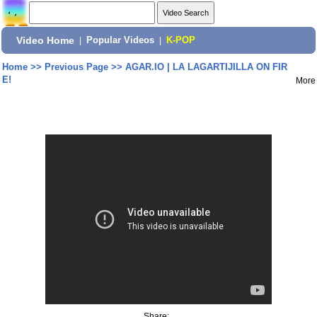
Video Home
|
Popular Videos
|
K-POP
Home
>>
Previous Page
>>
AGAR.IO | LA LAGARTIJILLA ON FIR
E!
More
Share: