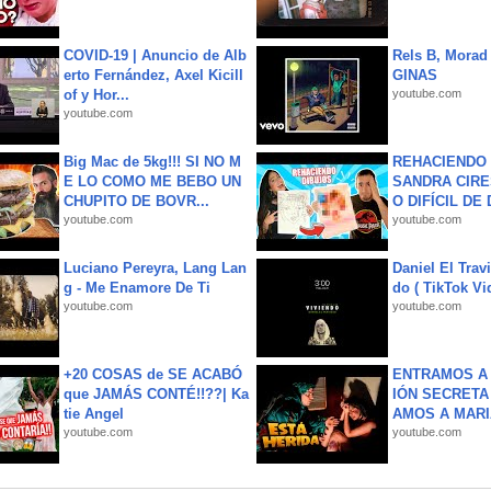
COVID-19 | Anuncio de Alb
Rels B, Morad
erto Fernández, Axel Kicill
GINAS
of y Hor...
youtube.com
youtube.com
Big Mac de 5kg!!! SI NO M
REHACIENDO 
E LO COMO ME BEBO UN
SANDRA CIRE
CHUPITO DE BOVR...
O DIFÍCIL DE 
youtube.com
youtube.com
Luciano Pereyra, Lang Lan
Daniel El Trav
g - Me Enamore De Ti
do ( TikTok Vid
youtube.com
youtube.com
+20 COSAS de SE ACABÓ
ENTRAMOS A 
que JAMÁS CONTÉ!!??| Ka
IÓN SECRETA
tie Angel
AMOS A MARIA
youtube.com
youtube.com