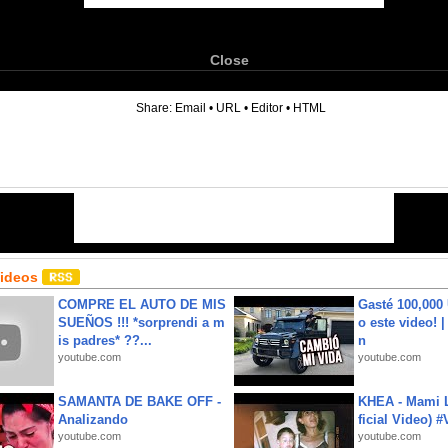
Close
6
Share:
Email
•
URL
•
Editor
•
HTML
Videos
COMPRE EL AUTO DE MIS
Gasté 100,000
SUEÑOS !!! *sorprendi a m
o este video! 
is padres* ??...
n
youtube.com
youtube.com
SAMANTA DE BAKE OFF -
KHEA - Mami L
Analizando
ficial Video) 
youtube.com
youtube.com