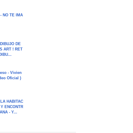
 - NO TE IMA
DIBUJO DE
S ART ! RET
DIBU...
ieso - Vivien
eo Oficial )
LA HABITAC
 Y ENCONTR
NA - Y...