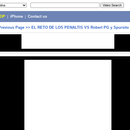
POP
|
iPhone
|
Contact us
Previous Page
>>
EL RETO DE LOS PENALTIS VS Robert PG y Spursito