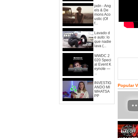
jxdn - Ang
els & De
mons Aco
ustic (Of
f...
Lavado d
e auto: lo
que nadie
lava (...
WWDC 2
020 Speci
al Event K
eynote —
...
INVESTIG
Popular 
ANDO MI
WHATSA
PP