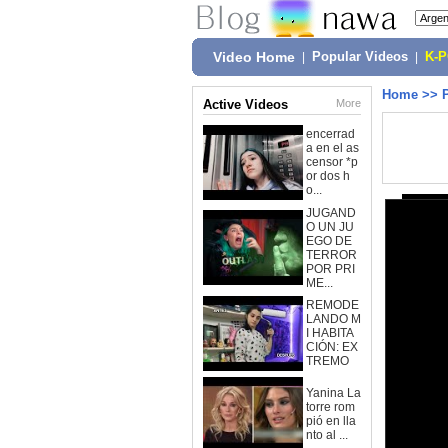
Video Home
|
Popular Videos
|
K-
Home
>>
Active Videos
More
encerrad
a en el as
censor *p
or dos h
o...
JUGAND
O UN JU
EGO DE
TERROR
POR PRI
ME...
REMODE
LANDO M
I HABITA
CIÓN: EX
TREMO
Yanina La
torre rom
pió en lla
nto al ...