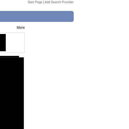
Start Page
|
Add Search Provider
More