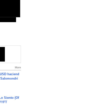
More
 USD haciend
| Salomondri
o Siento (Of
#VYFT