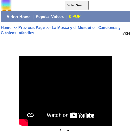
Video Home
|
Popular Videos
|
K-POP
Home
>>
Previous Page
>>
La Mosca y el Mosquito - Canciones y
Clásicos Infantiles
More
Share: