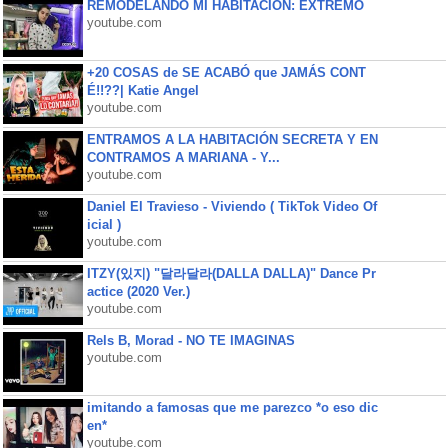
REMODELANDO MI HABITACIÓN: EXTREMO
youtube.com
+20 COSAS de SE ACABÓ que JAMÁS CONT
É!!??| Katie Angel
youtube.com
ENTRAMOS A LA HABITACIÓN SECRETA Y EN
CONTRAMOS A MARIANA - Y...
youtube.com
Daniel El Travieso - Viviendo ( TikTok Video Of
icial )
youtube.com
ITZY(있지) "달라달라(DALLA DALLA)" Dance Pr
actice (2020 Ver.)
youtube.com
Rels B, Morad - NO TE IMAGINAS
youtube.com
imitando a famosas que me parezco *o eso dic
en*
youtube.com