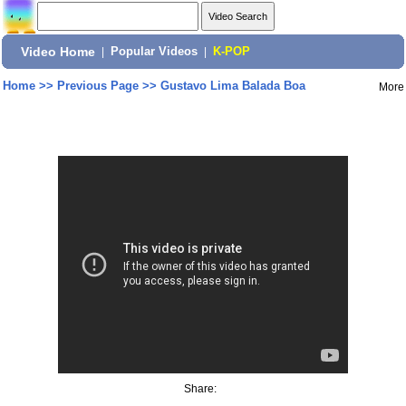
Video Home
|
Popular Videos
|
K-POP
Home
>>
Previous Page
>>
Gustavo Lima Balada Boa
More
Share: