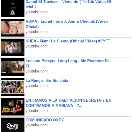
Daniel El Travieso - Viviendo ( TikTok Video Of
icial )
youtube.com
ROMA - Lionel Ferro X Amira Chediak (Video
Oficial)
youtube.com
KHEA - Mami Lo Siento (Official Video) #VYFT
youtube.com
Luciano Pereyra, Lang Lang - Me Enamore De
Ti
youtube.com
La Renga - En Bicicleta
youtube.com
ENTRAMOS A LA HABITACIÓN SECRETA Y EN
CONTRAMOS A MARIANA - Y...
youtube.com
COMUNICADO OXEY
youtube.com