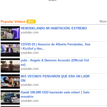
Popular Videos
More
REMODELANDO MI HABITACIÓN: EXTREMO
youtube.com
COVID-19 | Anuncio de Alberto Fernández, Axe
l Kicillof y Hor...
youtube.com
jxdn - Angels & Demons Acoustic (Official Vid
eo)
youtube.com
MIS VECINOS PENSARON QUE ERA UN LADR
ON
youtube.com
Gasté 100,000 USD haciendo este video! | Salo
mondrin
youtube.com