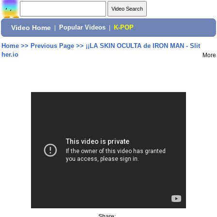
Video Home
|
Popular Videos
|
K-POP
Home
>>
Previous Page
>>
¡¡LA SKIN OCULTA de IRON MAN - Slit
her.io
More
Share: