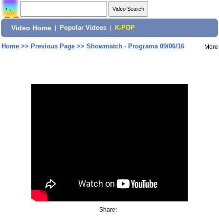
Video Home
|
Popular Videos
|
K-POP
Home
>>
Previous Page
>>
Showmatch - Programa 09/06/16
More
Share: