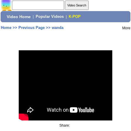
Video Home
|
Popular Videos
|
K-POP
Home
>>
Previous Page
>>
wanda
More
Share: