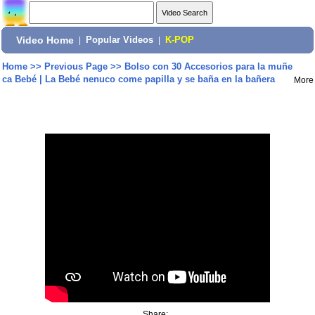
Video Home
|
Popular Videos
|
K-POP
Home
>>
Previous Page
>>
Bolso con 30 Accesorios para la muñe
ca Bebé | La Bebé nenuco come papilla y se baña en la bañera
More
Share: