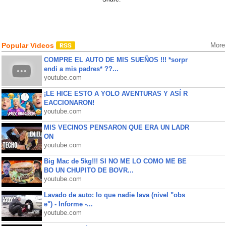
Popular Videos
More
COMPRE EL AUTO DE MIS SUEÑOS !!! *sorpr
endi a mis padres* ??...
youtube.com
¡LE HICE ESTO A YOLO AVENTURAS Y ASÍ R
EACCIONARON!
youtube.com
MIS VECINOS PENSARON QUE ERA UN LADR
ON
youtube.com
Big Mac de 5kg!!! SI NO ME LO COMO ME BE
BO UN CHUPITO DE BOVR...
youtube.com
Lavado de auto: lo que nadie lava (nivel "obs
e") - Informe -...
youtube.com