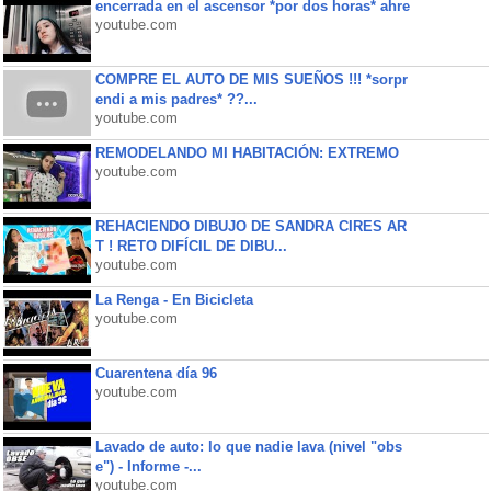
encerrada en el ascensor *por dos horas* ahre
youtube.com
COMPRE EL AUTO DE MIS SUEÑOS !!! *sorpr
endi a mis padres* ??...
youtube.com
REMODELANDO MI HABITACIÓN: EXTREMO
youtube.com
REHACIENDO DIBUJO DE SANDRA CIRES AR
T ! RETO DIFÍCIL DE DIBU...
youtube.com
La Renga - En Bicicleta
youtube.com
Cuarentena día 96
youtube.com
Lavado de auto: lo que nadie lava (nivel "obs
e") - Informe -...
youtube.com