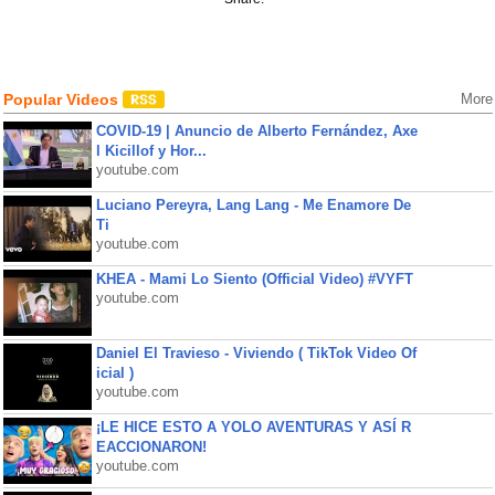
Popular Videos
More
COVID-19 | Anuncio de Alberto Fernández, Axe
l Kicillof y Hor...
youtube.com
Luciano Pereyra, Lang Lang - Me Enamore De
Ti
youtube.com
KHEA - Mami Lo Siento (Official Video) #VYFT
youtube.com
Daniel El Travieso - Viviendo ( TikTok Video Of
icial )
youtube.com
¡LE HICE ESTO A YOLO AVENTURAS Y ASÍ R
EACCIONARON!
youtube.com