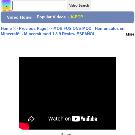
Video Home
|
Popular Videos
|
K-POP
Home
>>
Previous Page
>>
MOB FUSIONS MOD - Homunculos en
Minecraft!! - Minecraft mod 1.8.9 Review ESPAÑOL
More
Share: