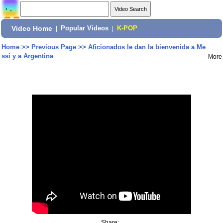
Video Home
|
Popular Videos
|
K-POP
Home
>>
Previous Page
>>
Aficionados le dan la bienvenida a Me
ssi y a Argentina
More
Share: