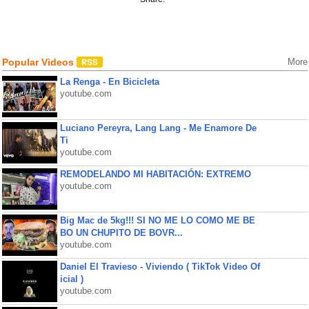
Popular Videos
More
La Renga - En Bicicleta
youtube.com
Luciano Pereyra, Lang Lang - Me Enamore De
Ti
youtube.com
REMODELANDO MI HABITACIÓN: EXTREMO
youtube.com
Big Mac de 5kg!!! SI NO ME LO COMO ME BE
BO UN CHUPITO DE BOVR...
youtube.com
Daniel El Travieso - Viviendo ( TikTok Video Of
icial )
youtube.com