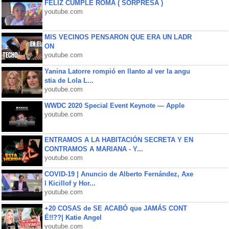
FELIZ CUMPLE ROMA ( SORPRESA )
youtube.com
MIS VECINOS PENSARON QUE ERA UN LADR
ON
youtube.com
Yanina Latorre rompió en llanto al ver la angu
stia de Lola L...
youtube.com
WWDC 2020 Special Event Keynote — Apple
youtube.com
ENTRAMOS A LA HABITACIÓN SECRETA Y EN
CONTRAMOS A MARIANA - Y...
youtube.com
COVID-19 | Anuncio de Alberto Fernández, Axe
l Kicillof y Hor...
youtube.com
+20 COSAS de SE ACABÓ que JAMÁS CONT
É!!??| Katie Angel
youtube.com