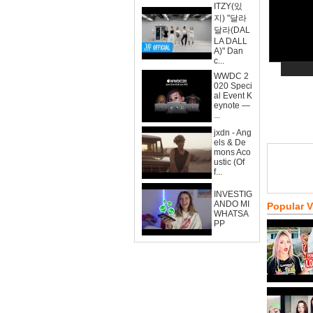
ITZY(있
지) "달라
달라(DAL
LA DALL
A)" Dan
c...
WWDC 2
020 Speci
al Event K
eynote —
...
jxdn - Ang
els & De
mons Aco
ustic (Of
f...
INVESTIG
ANDO MI
Popular 
WHATSA
PP