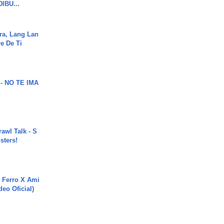
DIBU...
ra, Lang Lan
e De Ti
 - NO TE IMA
rawl Talk - S
sters!
 Ferro X Ami
deo Oficial)