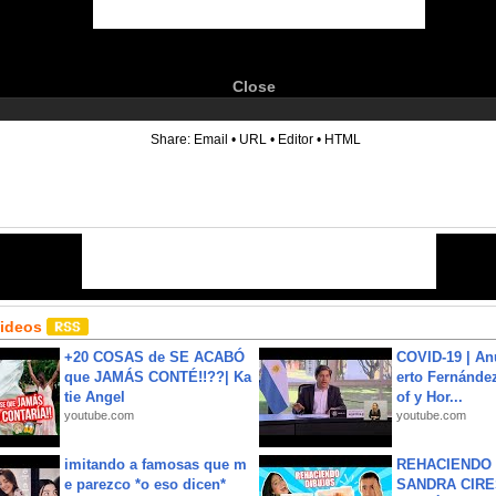
Close
6
Share:
Email
•
URL
•
Editor
•
HTML
Videos
+20 COSAS de SE ACABÓ
COVID-19 | An
que JAMÁS CONTÉ!!??| Ka
erto Fernández
tie Angel
of y Hor...
youtube.com
youtube.com
imitando a famosas que m
REHACIENDO 
e parezco *o eso dicen*
SANDRA CIRE