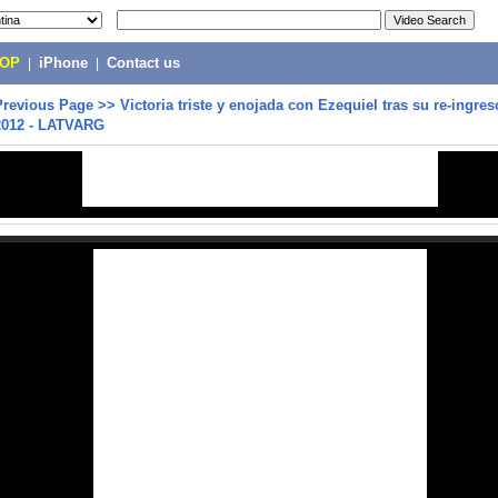
POP
|
iPhone
|
Contact us
Previous Page
>>
Victoria triste y enojada con Ezequiel tras su re-ingres
012 - LATVARG