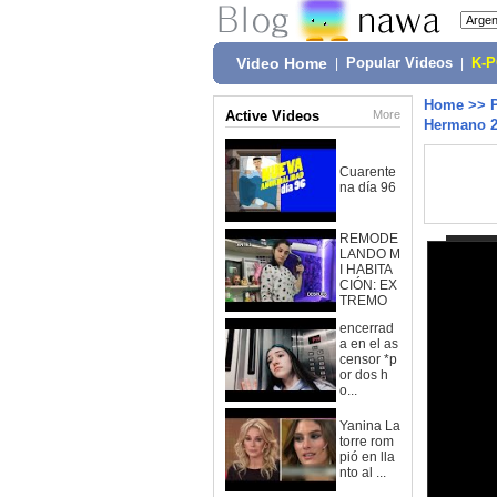
Video Home
|
Popular Videos
|
K-
Home
>>
Active Videos
More
Hermano 2
Cuarente
na día 96
REMODE
LANDO M
I HABITA
CIÓN: EX
TREMO
encerrad
a en el as
censor *p
or dos h
o...
Yanina La
torre rom
pió en lla
nto al ...