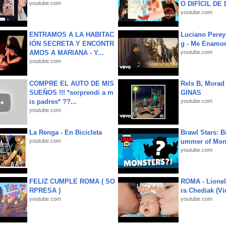
youtube.com
O DIFÍCIL DE 
youtube.com
ENTRAMOS A LA HABITAC
Luciano Perey
IÓN SECRETA Y ENCONTR
g - Me Enamor
AMOS A MARIANA - Y...
youtube.com
youtube.com
COMPRE EL AUTO DE MIS
Rels B, Morad
SUEÑOS !!! *sorprendi a m
GINAS
is padres* ??...
youtube.com
youtube.com
La Renga - En Bicicleta
Brawl Stars: B
youtube.com
ummer of Mon
youtube.com
FELIZ CUMPLE ROMA ( SO
ROMA - Lionel
RPRESA )
ra Chediak (Vi
youtube.com
youtube.com