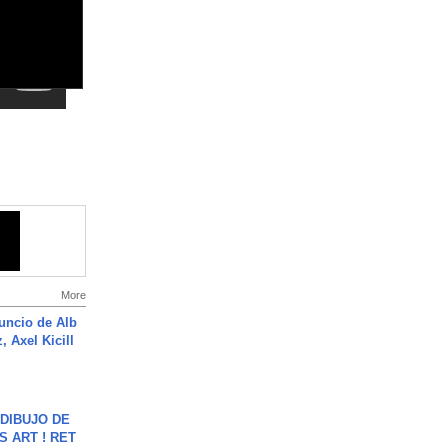
More
uncio de Alb
, Axel Kicill
DIBUJO DE
S ART ! RET