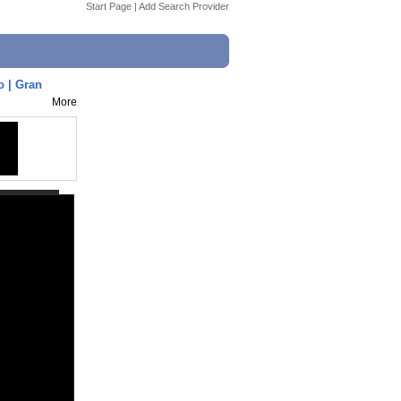
Start Page
|
Add Search Provider
o | Gran
More