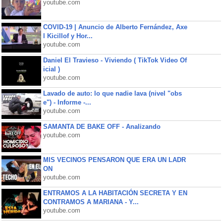
youtube.com
COVID-19 | Anuncio de Alberto Fernández, Axe
l Kicillof y Hor...
youtube.com
Daniel El Travieso - Viviendo ( TikTok Video Of
icial )
youtube.com
Lavado de auto: lo que nadie lava (nivel "obs
e") - Informe -...
youtube.com
SAMANTA DE BAKE OFF - Analizando
youtube.com
MIS VECINOS PENSARON QUE ERA UN LADR
ON
youtube.com
ENTRAMOS A LA HABITACIÓN SECRETA Y EN
CONTRAMOS A MARIANA - Y...
youtube.com