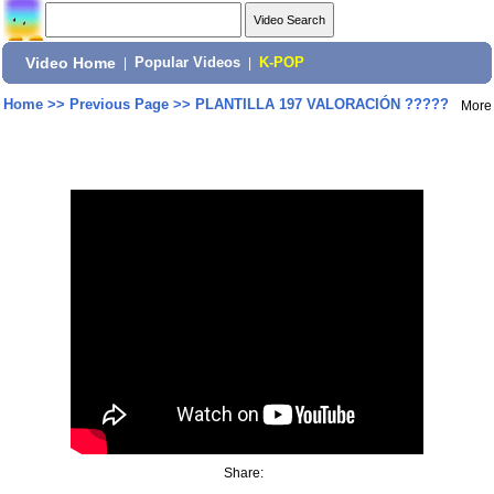
Video Home
|
Popular Videos
|
K-POP
Home
>>
Previous Page
>>
PLANTILLA 197 VALORACIÓN ?????
More
Share: