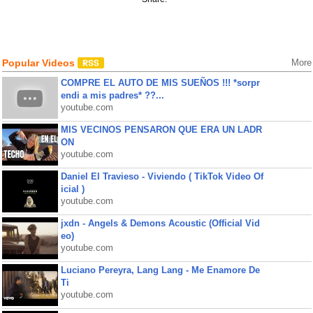
Popular Videos
More
COMPRE EL AUTO DE MIS SUEÑOS !!! *sorpr
endi a mis padres* ??...
youtube.com
MIS VECINOS PENSARON QUE ERA UN LADR
ON
youtube.com
Daniel El Travieso - Viviendo ( TikTok Video Of
icial )
youtube.com
jxdn - Angels & Demons Acoustic (Official Vid
eo)
youtube.com
Luciano Pereyra, Lang Lang - Me Enamore De
Ti
youtube.com