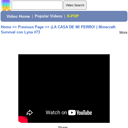
Video Home
|
Popular Videos
|
K-POP
Home
>>
Previous Page
>>
¡LA CASA DE MI PERRO! | Minecraft:
Survival con Lyna #73
More
Share: