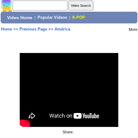
Video Home
|
Popular Videos
|
K-POP
Home
>>
Previous Page
>>
América
More
Share: