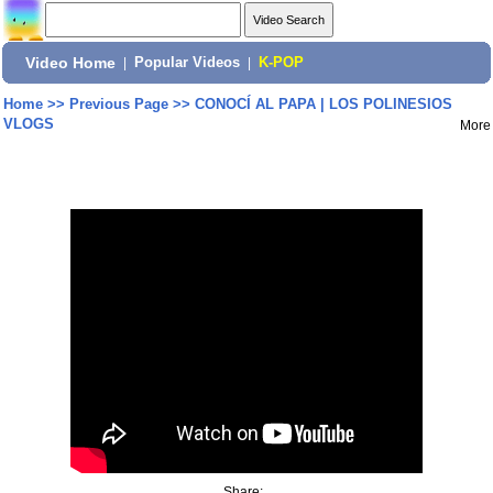
Video Home
|
Popular Videos
|
K-POP
Home
>>
Previous Page
>>
CONOCÍ AL PAPA | LOS POLINESIOS
VLOGS
More
Share: