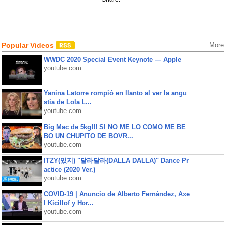
Popular Videos
More
WWDC 2020 Special Event Keynote — Apple
youtube.com
Yanina Latorre rompió en llanto al ver la angu
stia de Lola L...
youtube.com
Big Mac de 5kg!!! SI NO ME LO COMO ME BE
BO UN CHUPITO DE BOVR...
youtube.com
ITZY(있지) "달라달라(DALLA DALLA)" Dance Pr
actice (2020 Ver.)
youtube.com
COVID-19 | Anuncio de Alberto Fernández, Axe
l Kicillof y Hor...
youtube.com