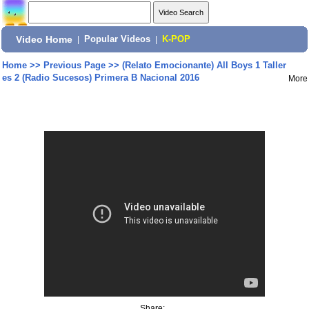
Video Home
|
Popular Videos
|
K-POP
Home
>>
Previous Page
>>
(Relato Emocionante) All Boys 1 Taller
es 2 (Radio Sucesos) Primera B Nacional 2016
More
Share: