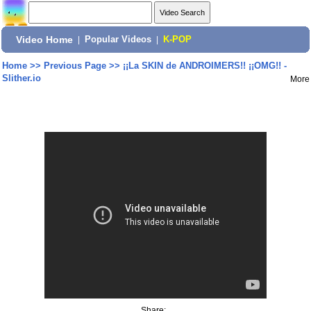
Video Home
|
Popular Videos
|
K-POP
Home
>>
Previous Page
>>
¡¡La SKIN de ANDROIMERS!! ¡¡OMG!! -
Slither.io
More
Share: