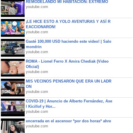
REMODELANDO MI HABITACIÓN: EXTREMO
youtube.com
¡LE HICE ESTO A YOLO AVENTURAS Y ASÍ R
EACCIONARON!
youtube.com
Gasté 100,000 USD haciendo este video! | Salo
mondrin
youtube.com
ROMA - Lionel Ferro X Amira Chediak (Video
Oficial)
youtube.com
MIS VECINOS PENSARON QUE ERA UN LADR
ON
youtube.com
COVID-19 | Anuncio de Alberto Fernández, Axe
l Kicillof y Hor...
youtube.com
encerrada en el ascensor *por dos horas* ahre
youtube.com