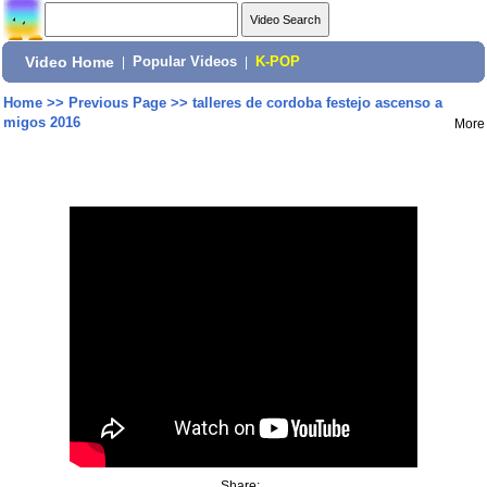
Video Home
|
Popular Videos
|
K-POP
Home
>>
Previous Page
>>
talleres de cordoba festejo ascenso a
migos 2016
More
Share: