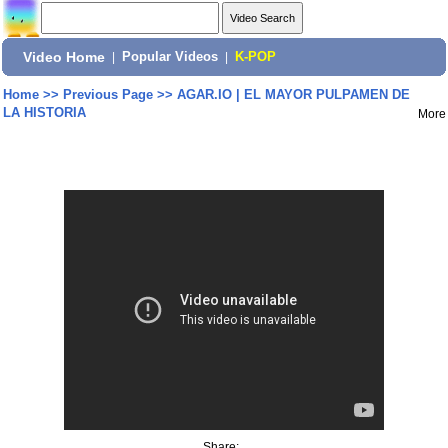
Video Home
|
Popular Videos
|
K-POP
Home
>>
Previous Page
>>
AGAR.IO | EL MAYOR PULPAMEN DE
LA HISTORIA
More
Share: