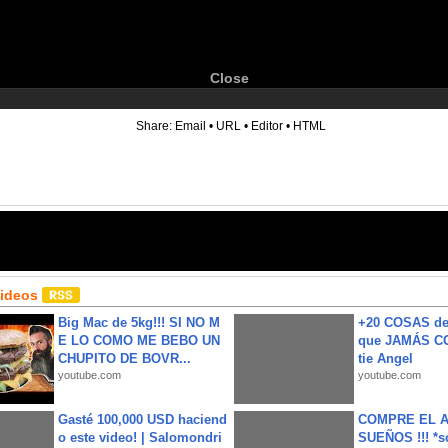
Close
6
Share:
Email
•
URL
•
Editor
•
HTML
Videos
Big Mac de 5kg!!! SI NO M
+20 COSAS d
E LO COMO ME BEBO UN
que JAMÁS CO
CHUPITO DE BOVR...
tie Angel
youtube.com
youtube.com
Gasté 100,000 USD haciend
COMPRE EL A
o este video! | Salomondri
SUEÑOS !!! *s