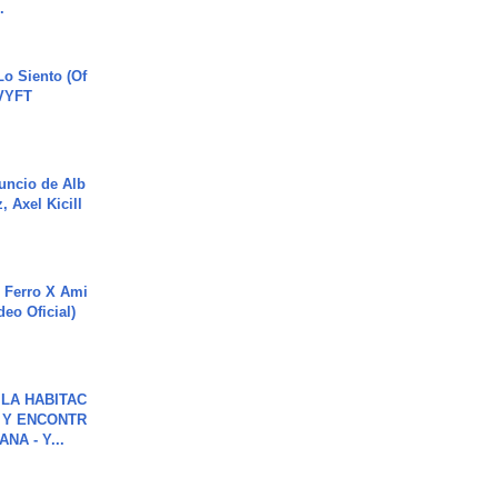
.
o Siento (Of
#VYFT
uncio de Alb
, Axel Kicill
 Ferro X Ami
deo Oficial)
LA HABITAC
 Y ENCONTR
NA - Y...