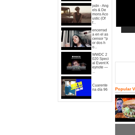
jxdn - Ang
els & De
mons Aco
ustic (Of
f...
encerrad
a en el as
censor *p
or dos h
o...
WWDC 2
020 Speci
al Event K
eynote —
...
Cuarente
Popular 
na día 96