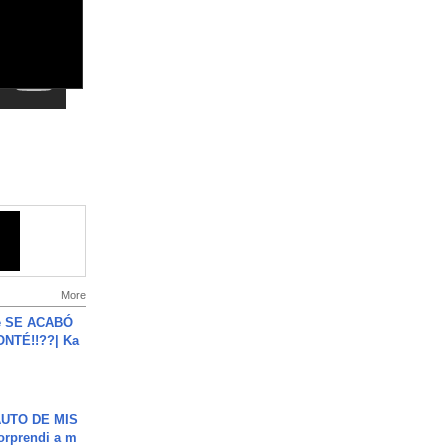
More
e SE ACABÓ
NTÉ!!??| Ka
UTO DE MIS
orprendi a m