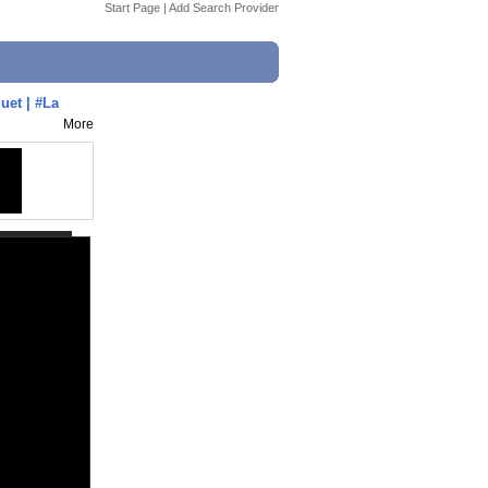
Start Page
|
Add Search Provider
uet | #La
More