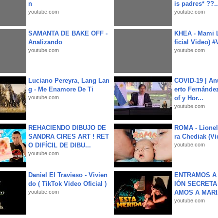
n
is padres* ??..
youtube.com
youtube.com
SAMANTA DE BAKE OFF -
KHEA - Mami L
Analizando
ficial Video) 
youtube.com
youtube.com
Luciano Pereyra, Lang Lan
COVID-19 | An
g - Me Enamore De Ti
erto Fernández
youtube.com
of y Hor...
youtube.com
REHACIENDO DIBUJO DE
ROMA - Lionel
SANDRA CIRES ART ! RET
ra Chediak (Vi
O DIFÍCIL DE DIBU...
youtube.com
youtube.com
Daniel El Travieso - Vivien
ENTRAMOS A 
do ( TikTok Video Oficial )
IÓN SECRETA
youtube.com
AMOS A MARIA
youtube.com