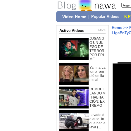
Video Home
|
Popular Videos
|
K-
Home
>>
Active Videos
More
LigaEnTy
JUGAND
O UN JU
EGO DE
TERROR
POR PRI
ME...
Yanina La
torre rom
pió en lla
nto al ...
REMODE
LANDO M
I HABITA
CIÓN: EX
TREMO
Lavado d
e auto: lo
que nadie
lava (...