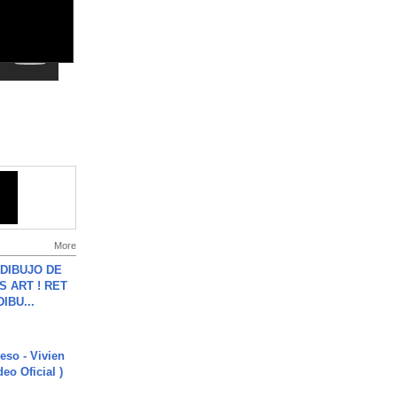
More
DIBUJO DE
S ART ! RET
DIBU...
ieso - Vivien
eo Oficial )