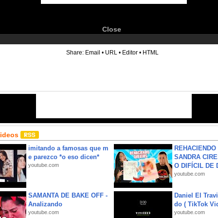
Close
6
Share:
Email
•
URL
•
Editor
•
HTML
Videos
imitando a famosas que m
REHACIENDO 
e parezco *o eso dicen*
SANDRA CIRE
youtube.com
O DIFÍCIL DE 
youtube.com
SAMANTA DE BAKE OFF -
Daniel El Trav
Analizando
do ( TikTok Vid
youtube.com
youtube.com