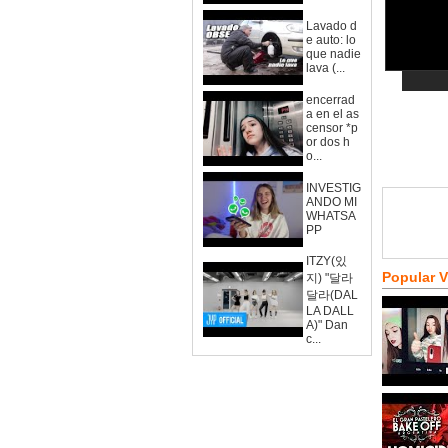
Lavado d
e auto: lo
que nadie
lava (...
encerrad
a en el as
censor *p
or dos h
o...
INVESTIG
ANDO MI
WHATSA
PP
ITZY(있
Popular 
지) "달라
달라(DAL
LA DALL
A)" Dan
c...