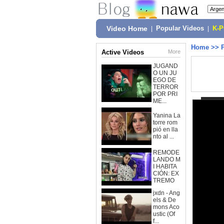
Video Home
|
Popular Videos
|
K-
Home
>>
Active Videos
More
JUGAND
O UN JU
EGO DE
TERROR
POR PRI
ME...
Yanina La
torre rom
pió en lla
nto al ...
REMODE
LANDO M
I HABITA
CIÓN: EX
TREMO
jxdn - Ang
els & De
mons Aco
ustic (Of
f...