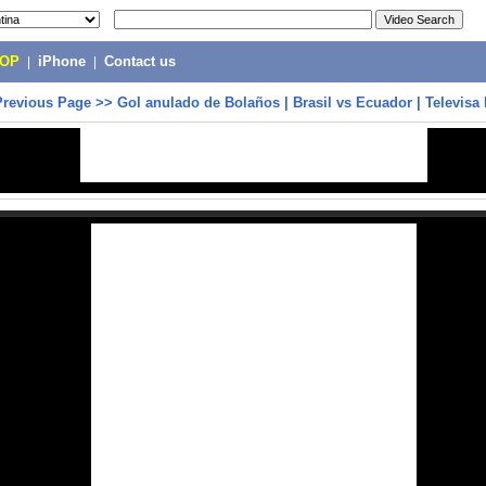
POP
|
iPhone
|
Contact us
Previous Page
>>
Gol anulado de Bolaños | Brasil vs Ecuador | Televisa