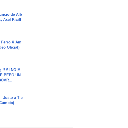
uncio de Alb
, Axel Kicill
 Ferro X Ami
deo Oficial)
g!!! SI NO M
E BEBO UN
OVR...
- Justo a Tie
 Cumbia)