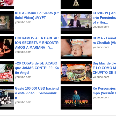
KHEA - Mami Lo Siento (Of
COVID-19 | An
ficial Video) #VYFT
erto Fernández
youtube.com
of y Hor...
youtube.com
ENTRAMOS A LA HABITAC
ROMA - Lionel
IÓN SECRETA Y ENCONTR
ra Chediak (Vi
AMOS A MARIANA - Y...
youtube.com
youtube.com
+20 COSAS de SE ACABÓ
Big Mac de 5k
que JAMÁS CONTÉ!!??| Ka
E LO COMO M
tie Angel
CHUPITO DE B
youtube.com
youtube.com
Gasté 100,000 USD haciend
Ke Personajes 
o este video! | Salomondri
mpo (Versión
n
youtube.com
youtube.com