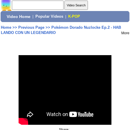
Video Home
|
Popular Videos
|
K-POP
Home
>>
Previous Page
>>
Pokémon Dorado Nuzlocke Ep.2 - HAB
LANDO CON UN LEGENDARIO
More
Share: