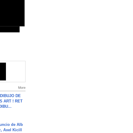
More
DIBUJO DE
S ART ! RET
DIBU...
uncio de Alb
, Axel Kicill