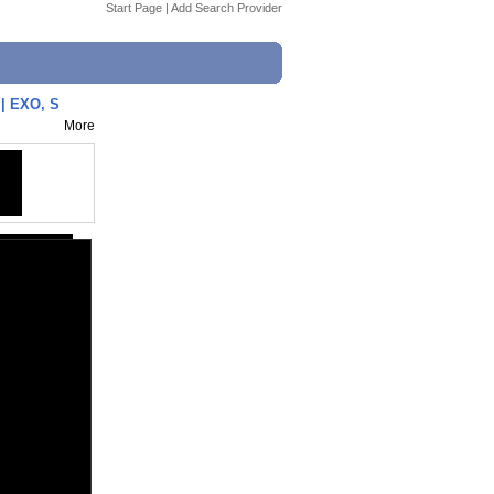
Start Page
|
Add Search Provider
| EXO, S
More