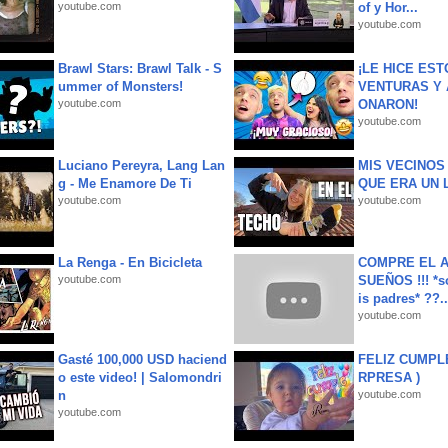
youtube.com
of y Hor...
youtube.com
Brawl Stars: Brawl Talk - S
¡LE HICE EST
ummer of Monsters!
VENTURAS Y 
youtube.com
ONARON!
youtube.com
Luciano Pereyra, Lang Lan
MIS VECINO
g - Me Enamore De Ti
QUE ERA UN 
youtube.com
youtube.com
La Renga - En Bicicleta
COMPRE EL A
youtube.com
SUEÑOS !!! *s
is padres* ??..
youtube.com
Gasté 100,000 USD haciend
FELIZ CUMPL
o este video! | Salomondri
RPRESA )
n
youtube.com
youtube.com