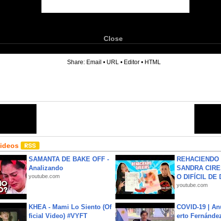
Close
6
Share:
Email
•
URL
•
Editor
•
HTML
Videos
SAMANTA DE BAKE OFF -
REHACIENDO 
Analizando
SANDRA CIRE
youtube.com
O DIFÍCIL DE 
youtube.com
KHEA - Mami Lo Siento (Of
COVID-19 | An
ficial Video) #VYFT
erto Fernández