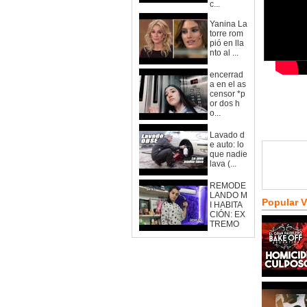
c...
Yanina La
torre rom
pió en lla
nto al ...
encerrad
a en el as
censor *p
or dos h
o...
Lavado d
e auto: lo
que nadie
lava (...
REMODE
LANDO M
Popular 
I HABITA
CIÓN: EX
TREMO