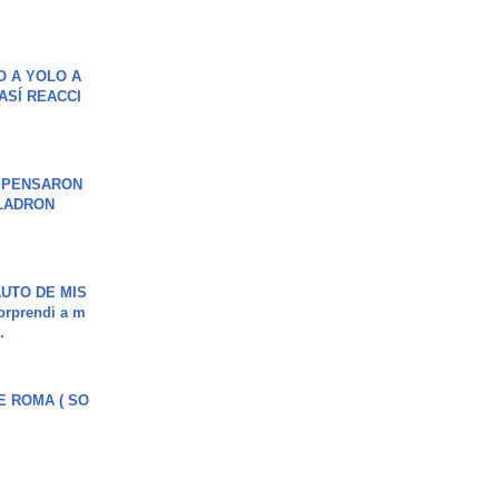
O A YOLO A
ASÍ REACCI
S PENSARON
LADRON
UTO DE MIS
orprendi a m
.
E ROMA ( SO