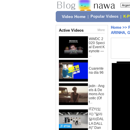
Video Home
|
Popular Videos
|
K-
Home
>>
Active Videos
More
ARINHA, 
WWDC 2
020 Speci
al Event K
eynote —
...
Cuarente
na día 96
jxdn - Ang
els & De
mons Aco
ustic (Of
f...
ITZY(있
지) "달라
달라(DAL
LA DALL
A)" Dan