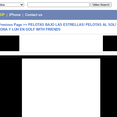
POP
|
iPhone
|
Contact us
Previous Page
>>
PELOTAS BAJO LAS ESTRELLAS! PELOTAS AL SOL! 
GONA Y LUH EN GOLF WITH FRIENDS