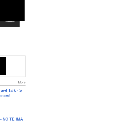
More
rawl Talk - S
sters!
 - NO TE IMA