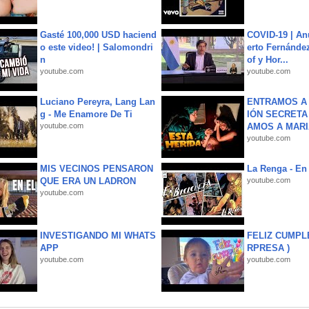
Gasté 100,000 USD haciend
COVID-19 | An
o este video! | Salomondri
erto Fernández
n
of y Hor...
youtube.com
youtube.com
Luciano Pereyra, Lang Lan
ENTRAMOS A 
g - Me Enamore De Ti
IÓN SECRETA
youtube.com
AMOS A MARIA
youtube.com
MIS VECINOS PENSARON
La Renga - En 
QUE ERA UN LADRON
youtube.com
youtube.com
INVESTIGANDO MI WHATS
FELIZ CUMPL
APP
RPRESA )
youtube.com
youtube.com