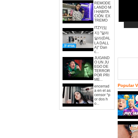
REMODE
LANDO M
I HABITA
CIÓN: EX
TREMO
ITZY(있
지) "달라
달라(DAL
LA DALL
A)" Dan
c...
JUGAND
O UN JU
EGO DE
TERROR
POR PRI
ME...
Popular 
encerrad
a en el as
censor *p
or dos h
o...