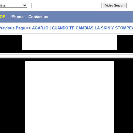
POP
|
iPhone
|
Contact us
Previous Page
>>
AGAR.IO | CUANDO TE CAMBIAS LA SKIN Y STOMPE