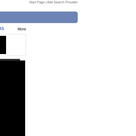
Start Page
|
Add Search Provider
AS
More