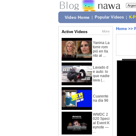
Video Home
|
Popular Videos
|
K-
Home
>>
Active Videos
More
Yanina La
torre rom
pió en lla
nto al ...
Lavado d
e auto: lo
que nadie
lava (...
Cuarente
na día 96
WWDC 2
020 Speci
al Event K
eynote —
...