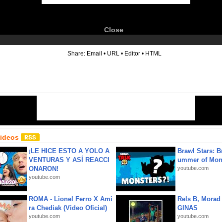
Close
6
Share:
Email
•
URL
•
Editor
•
HTML
Videos
¡LE HICE ESTO A YOLO A
Brawl Stars: B
VENTURAS Y ASÍ REACCI
ummer of Mon
ONARON!
youtube.com
youtube.com
ROMA - Lionel Ferro X Ami
Rels B, Morad
ra Chediak (Video Oficial)
GINAS
youtube.com
youtube.com