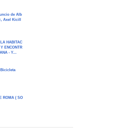
uncio de Alb
, Axel Kicill
LA HABITAC
 Y ENCONTR
NA - Y...
Bicicleta
E ROMA ( SO