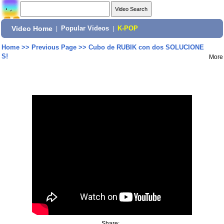
Video Home
|
Popular Videos
|
K-POP
Home
>>
Previous Page
>>
Cubo de RUBIK con dos SOLUCIONE
S!
More
Share: