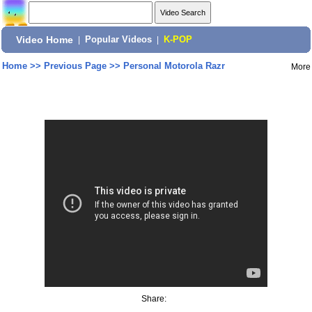
Video Home
|
Popular Videos
|
K-POP
Home
>>
Previous Page
>>
Personal Motorola Razr
More
Share: