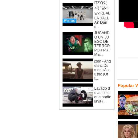
ITZY(있
지) "달라
달라(DAL
LA DALL
A)" Dan
c...
JUGAND
O UN JU
EGO DE
TERROR
POR PRI
ME...
jxdn - Ang
els & De
mons Aco
ustic (Of
f...
Popular 
Lavado d
e auto: lo
que nadie
lava (...