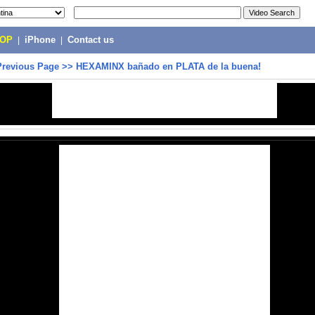
POP
|
iPhone
|
Contact us
Previous Page
>>
HEXAMINX bañado en PLATA de la buena!