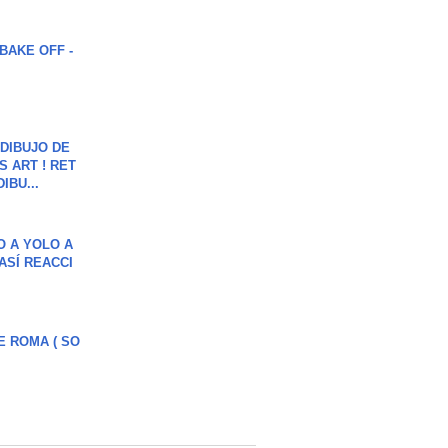
BAKE OFF -
DIBUJO DE
S ART ! RET
DIBU...
O A YOLO A
ASÍ REACCI
E ROMA ( SO