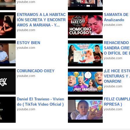
youtube.com
ENTRAMOS A LA HABITAC
SAMANTA DE 
IÓN SECRETA Y ENCONTR
Analizando
AMOS A MARIANA - Y...
youtube.com
youtube.com
ESTOY BIEN
REHACIENDO 
youtube.com
SANDRA CIRE
O DIFÍCIL DE 
youtube.com
COMUNICADO OXEY
¡LE HICE EST
youtube.com
VENTURAS Y 
ONARON!
youtube.com
Daniel El Travieso - Vivien
FELIZ CUMPL
do ( TikTok Video Oficial )
RPRESA )
youtube.com
youtube.com