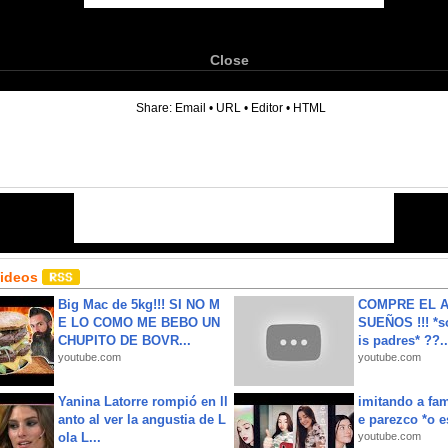
Close
6
Share:
Email
•
URL
•
Editor
•
HTML
Videos
Big Mac de 5kg!!! SI NO M
COMPRE EL A
E LO COMO ME BEBO UN
SUEÑOS !!! *s
CHUPITO DE BOVR...
is padres* ??..
youtube.com
youtube.com
Yanina Latorre rompió en ll
imitando a fa
anto al ver la angustia de L
e parezco *o e
ola L...
youtube.com