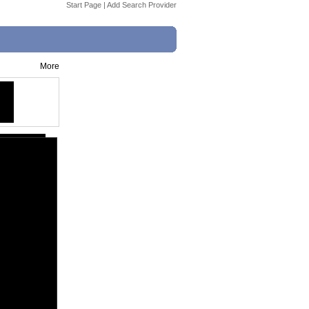
Start Page
|
Add Search Provider
More