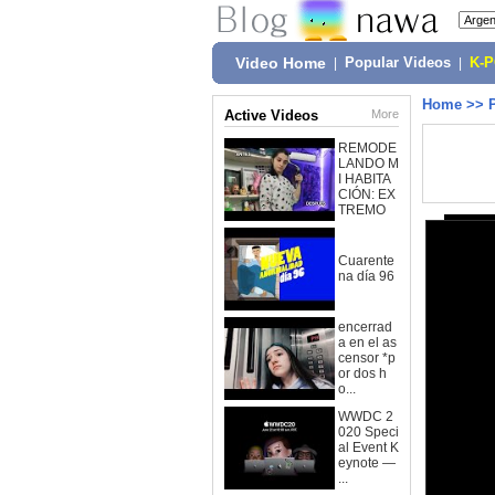
Video Home
|
Popular Videos
|
K-
Home
>>
Active Videos
More
REMODE
LANDO M
I HABITA
CIÓN: EX
TREMO
Cuarente
na día 96
encerrad
a en el as
censor *p
or dos h
o...
WWDC 2
020 Speci
al Event K
eynote —
...