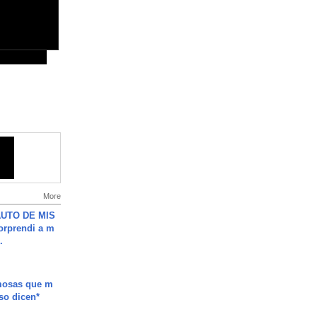
More
UTO DE MIS
orprendi a m
.
mosas que m
so dicen*