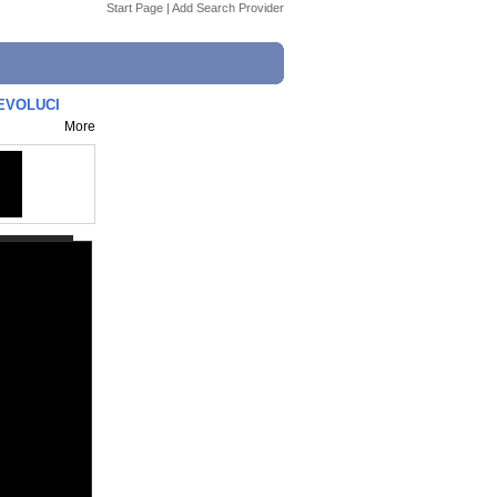
Start Page
|
Add Search Provider
EVOLUCI
More