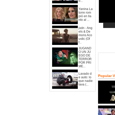
o...
Yanina La
torre rom
pió en lla
nto al ...
jxdn - Ang
els & De
mons Aco
ustic (Of
f...
JUGAND
O UN JU
EGO DE
TERROR
POR PRI
ME...
Lavado d
Popular 
e auto: lo
que nadie
lava (...