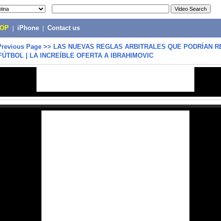
POP
|
iPhone
|
Contact us
Previous Page
>>
LAS NUEVAS REGLAS ARBITRALES QUE PODRÍAN R
FÚTBOL | LA INCREÍBLE OFERTA A IBRAHIMOVIC