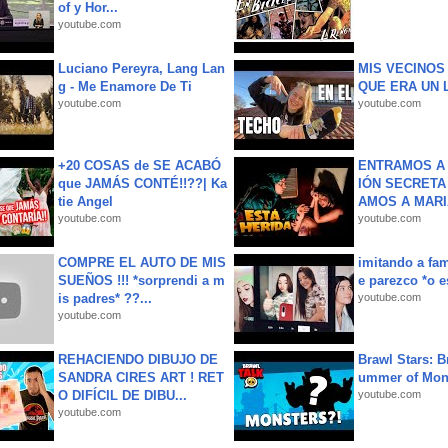
of y Hor...
youtube.com
Luciano Pereyra, Lang Lan
MIS VECINO
g - Me Enamore De Ti
QUE ERA UN 
youtube.com
youtube.com
+20 COSAS de SE ACABÓ
ENTRAMOS A 
que JAMÁS CONTÉ!!??| Ka
IÓN SECRETA
tie Angel
AMOS A MARIA
youtube.com
youtube.com
COMPRE EL AUTO DE MIS
imitando a fa
SUEÑOS !!! *sorprendi a m
e parezco *o e
is padres* ??...
youtube.com
youtube.com
REHACIENDO DIBUJO DE
Brawl Stars: B
SANDRA CIRES ART ! RET
ummer of Mon
O DIFÍCIL DE DIBU...
youtube.com
youtube.com