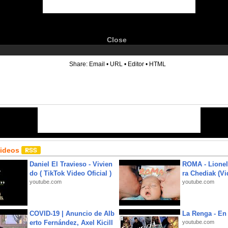
Close
6
Share:
Email
•
URL
•
Editor
•
HTML
Videos
Daniel El Travieso - Vivien
ROMA - Lionel
do ( TikTok Video Oficial )
ra Chediak (Vi
youtube.com
youtube.com
COVID-19 | Anuncio de Alb
La Renga - En 
erto Fernández, Axel Kicill
youtube.com