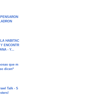
S PENSARON
LADRON
LA HABITAC
 Y ENCONTR
NA - Y...
mosas que m
so dicen*
rawl Talk - S
sters!