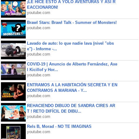
¡LE HICE ESTO A YOLO AVENTURAS Y ASÍ R
EACCIONARON!
youtube.com
Brawl Stars: Brawl Talk - Summer of Monsters!
youtube.com
Lavado de auto: lo que nadie lava (nivel "obs
e") - Informe -...
youtube.com
COVID-19 | Anuncio de Alberto Fernández, Axe
l Kicillof y Hor...
youtube.com
ENTRAMOS A LA HABITACIÓN SECRETA Y EN
CONTRAMOS A MARIANA - Y...
youtube.com
REHACIENDO DIBUJO DE SANDRA CIRES AR
T ! RETO DIFÍCIL DE DIBU...
youtube.com
Rels B, Morad - NO TE IMAGINAS
youtube.com