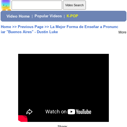
Video Home
|
Popular Videos
|
K-POP
Home
>>
Previous Page
>>
La Mejor Forma de Enseñar a Pronunc
iar "Buenos Aires" - Dustin Luke
More
Share: