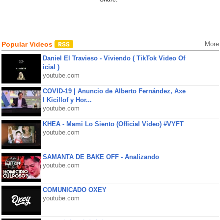
Popular Videos
More
Daniel El Travieso - Viviendo ( TikTok Video Of
icial )
youtube.com
COVID-19 | Anuncio de Alberto Fernández, Axe
l Kicillof y Hor...
youtube.com
KHEA - Mami Lo Siento (Official Video) #VYFT
youtube.com
SAMANTA DE BAKE OFF - Analizando
youtube.com
COMUNICADO OXEY
youtube.com