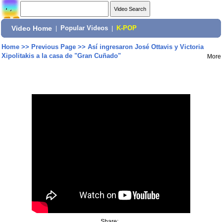
Video Home
|
Popular Videos
|
K-POP
Home
>>
Previous Page
>>
Así ingresaron José Ottavis y Victoria
Xipolitakis a la casa de "Gran Cuñado"
More
Share: