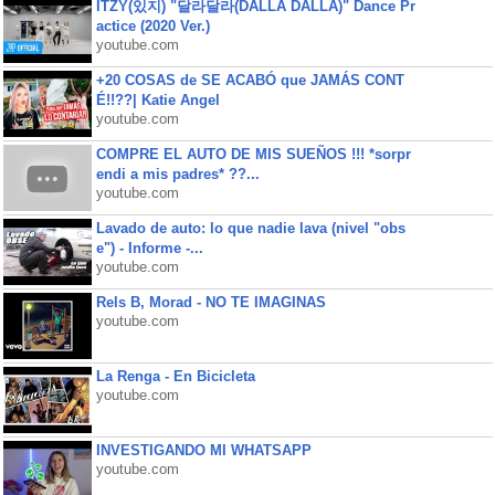
ITZY(있지) "달라달라(DALLA DALLA)" Dance Pr
actice (2020 Ver.)
youtube.com
+20 COSAS de SE ACABÓ que JAMÁS CONT
É!!??| Katie Angel
youtube.com
COMPRE EL AUTO DE MIS SUEÑOS !!! *sorpr
endi a mis padres* ??...
youtube.com
Lavado de auto: lo que nadie lava (nivel "obs
e") - Informe -...
youtube.com
Rels B, Morad - NO TE IMAGINAS
youtube.com
La Renga - En Bicicleta
youtube.com
INVESTIGANDO MI WHATSAPP
youtube.com