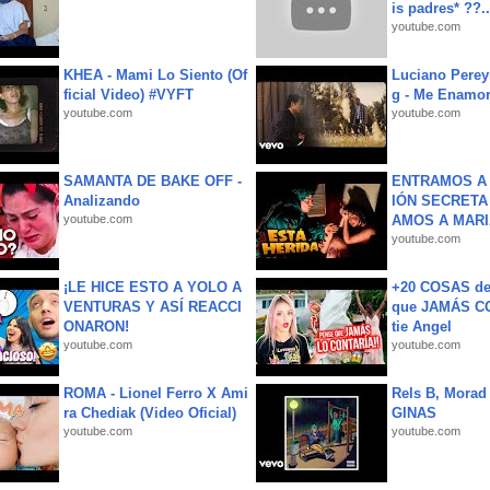
is padres* ??..
youtube.com
KHEA - Mami Lo Siento (Of
Luciano Perey
ficial Video) #VYFT
g - Me Enamor
youtube.com
youtube.com
SAMANTA DE BAKE OFF -
ENTRAMOS A 
Analizando
IÓN SECRETA
youtube.com
AMOS A MARIA
youtube.com
¡LE HICE ESTO A YOLO A
+20 COSAS d
VENTURAS Y ASÍ REACCI
que JAMÁS CO
ONARON!
tie Angel
youtube.com
youtube.com
ROMA - Lionel Ferro X Ami
Rels B, Morad
ra Chediak (Video Oficial)
GINAS
youtube.com
youtube.com