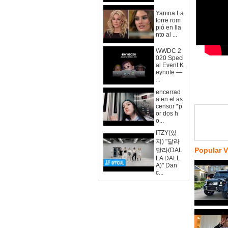
Yanina La
torre rom
pió en lla
nto al ...
WWDC 2
020 Speci
al Event K
eynote —
...
encerrad
a en el as
censor *p
or dos h
o...
ITZY(있
지) "달라
Popular 
달라(DAL
LA DALL
A)" Dan
c...