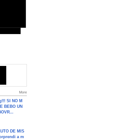
More
g!!! SI NO M
E BEBO UN
OVR...
UTO DE MIS
orprendi a m