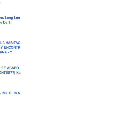
.
ra, Lang Lan
e De Ti
LA HABITAC
 Y ENCONTR
NA - Y...
e SE ACABÓ
NTÉ!!??| Ka
 - NO TE IMA