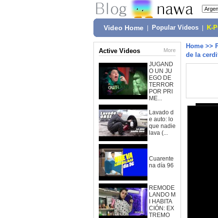
Video Home
|
Popular Videos
|
K-
Home
>>
Active Videos
More
de la cerd
JUGAND
O UN JU
EGO DE
TERROR
POR PRI
ME...
Lavado d
e auto: lo
que nadie
lava (...
Cuarente
na día 96
REMODE
LANDO M
I HABITA
CIÓN: EX
TREMO