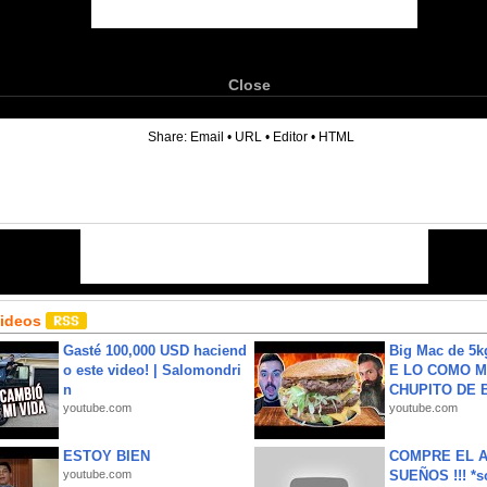
Close
6
Share:
Email
•
URL
•
Editor
•
HTML
Videos
Gasté 100,000 USD haciend
Big Mac de 5k
o este video! | Salomondri
E LO COMO M
n
CHUPITO DE B
youtube.com
youtube.com
ESTOY BIEN
COMPRE EL A
youtube.com
SUEÑOS !!! *s