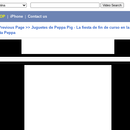
POP
|
iPhone
|
Contact us
Previous Page
>>
Juguetes de Peppa Pig - La fiesta de fin de curso en la
ita Peppa