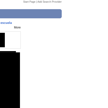
Start Page
|
Add Search Provider
 escuela
More