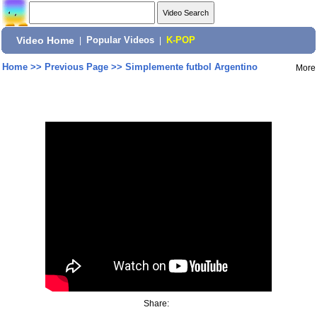
Video Home
|
Popular Videos
|
K-POP
Home
>>
Previous Page
>>
Simplemente futbol Argentino
More
Share: