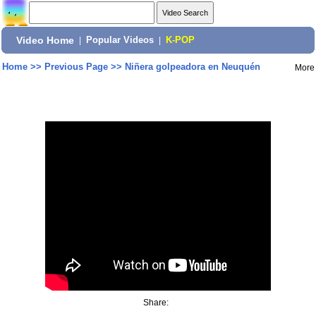
Video Home
|
Popular Videos
|
K-POP
Home
>>
Previous Page
>>
Niñera golpeadora en Neuquén
More
Share: