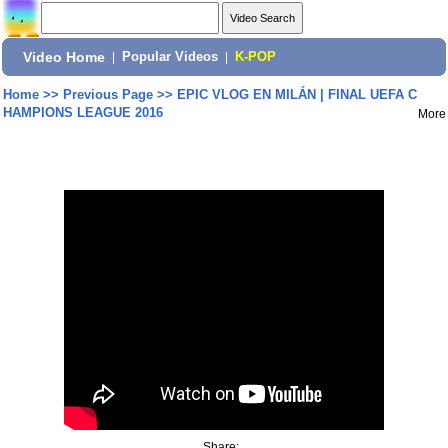
Video Home
|
Popular Videos
|
K-POP
Home
>>
Previous Page
>>
EPIC VLOG EN MILÁN | FINAL UEFA C
HAMPIONS LEAGUE 2016
More
Share: