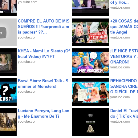
youtube.com
of y Hor...
youtube.com
COMPRE EL AUTO DE MIS
+20 COSAS d
SUEÑOS !!! *sorprendi a m
que JAMÁS CO
is padres* ??...
tie Angel
youtube.com
youtube.com
KHEA - Mami Lo Siento (Of
¡LE HICE EST
ficial Video) #VYFT
VENTURAS Y 
youtube.com
ONARON!
youtube.com
Brawl Stars: Brawl Talk - S
REHACIENDO 
ummer of Monsters!
SANDRA CIRE
youtube.com
O DIFÍCIL DE 
youtube.com
Luciano Pereyra, Lang Lan
Daniel El Trav
g - Me Enamore De Ti
do ( TikTok Vid
youtube.com
youtube.com