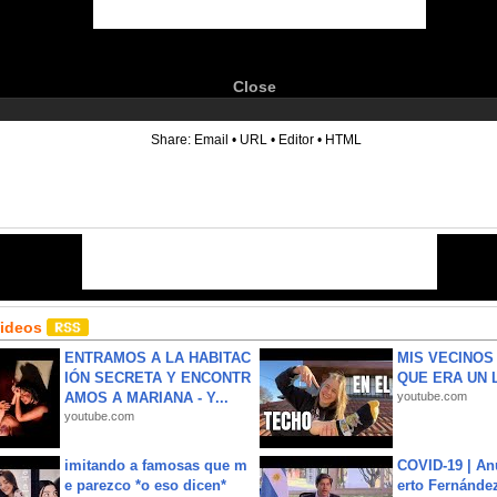
Close
6
Share:
Email
•
URL
•
Editor
•
HTML
Videos
ENTRAMOS A LA HABITAC
MIS VECINO
IÓN SECRETA Y ENCONTR
QUE ERA UN 
AMOS A MARIANA - Y...
youtube.com
youtube.com
imitando a famosas que m
COVID-19 | An
e parezco *o eso dicen*
erto Fernández