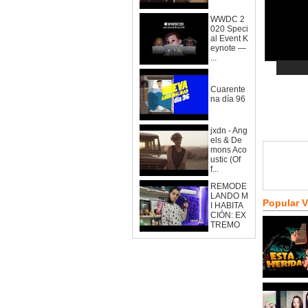
WWDC 2
020 Speci
al Event K
eynote —
...
Cuarente
na día 96
jxdn - Ang
els & De
mons Aco
ustic (Of
f...
REMODE
LANDO M
Popular 
I HABITA
CIÓN: EX
TREMO