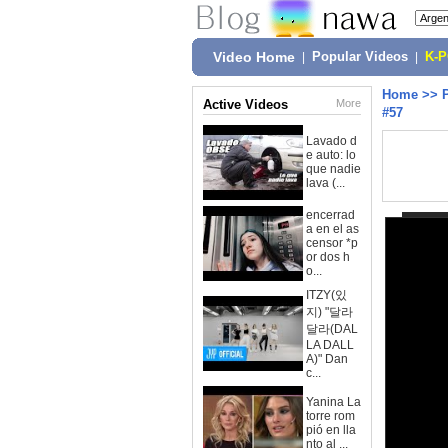
Video Home
|
Popular Videos
|
K-
Home
>>
Active Videos
More
#57
Lavado d
e auto: lo
que nadie
lava (...
encerrad
a en el as
censor *p
or dos h
o...
ITZY(있
지) "달라
달라(DAL
LA DALL
A)" Dan
c...
Yanina La
torre rom
pió en lla
nto al ...