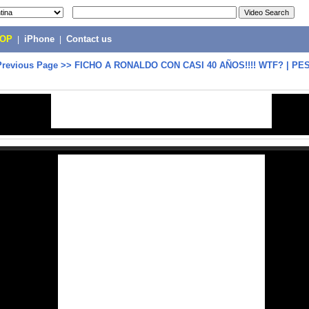
POP
|
iPhone
|
Contact us
Previous Page
>>
FICHO A RONALDO CON CASI 40 AÑOS!!!! WTF? | PES