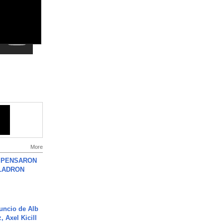
More
S PENSARON
LADRON
uncio de Alb
, Axel Kicill