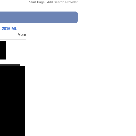
Start Page
|
Add Search Provider
 2016 ML
More