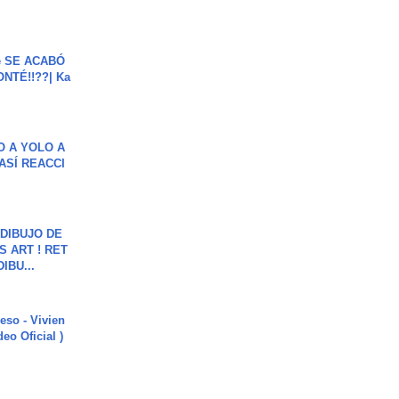
e SE ACABÓ
NTÉ!!??| Ka
O A YOLO A
ASÍ REACCI
DIBUJO DE
S ART ! RET
DIBU...
ieso - Vivien
eo Oficial )