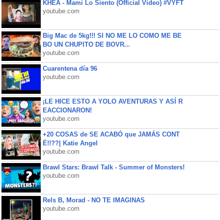
KHEA - Mami Lo Siento (Official Video) #VYFT
youtube.com
Big Mac de 5kg!!! SI NO ME LO COMO ME BE
BO UN CHUPITO DE BOVR...
youtube.com
Cuarentena día 96
youtube.com
¡LE HICE ESTO A YOLO AVENTURAS Y ASÍ R
EACCIONARON!
youtube.com
+20 COSAS de SE ACABÓ que JAMÁS CONT
É!!??| Katie Angel
youtube.com
Brawl Stars: Brawl Talk - Summer of Monsters!
youtube.com
Rels B, Morad - NO TE IMAGINAS
youtube.com