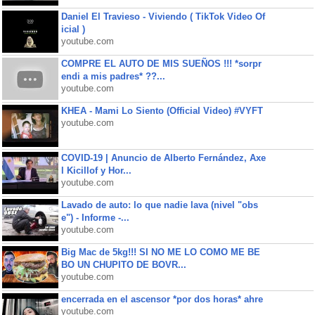
Daniel El Travieso - Viviendo ( TikTok Video Of
icial )
youtube.com
COMPRE EL AUTO DE MIS SUEÑOS !!! *sorpr
endi a mis padres* ??...
youtube.com
KHEA - Mami Lo Siento (Official Video) #VYFT
youtube.com
COVID-19 | Anuncio de Alberto Fernández, Axe
l Kicillof y Hor...
youtube.com
Lavado de auto: lo que nadie lava (nivel "obs
e") - Informe -...
youtube.com
Big Mac de 5kg!!! SI NO ME LO COMO ME BE
BO UN CHUPITO DE BOVR...
youtube.com
encerrada en el ascensor *por dos horas* ahre
youtube.com