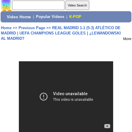
Video Home
|
Popular Videos
|
K-POP
Home
>>
Previous Page
>>
REAL MADRID 1-1 (5-3) ATLÉTICO DE
MADRID | UEFA CHAMPIONS LEAGUE GOLES | ¿LEWANDOWSKI
AL MADRID?
More