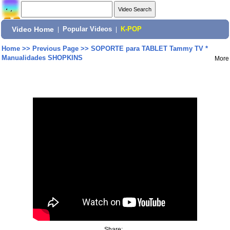
Video Home
|
Popular Videos
|
K-POP
Home
>>
Previous Page
>>
SOPORTE para TABLET Tammy TV *
Manualidades SHOPKINS
More
Share: