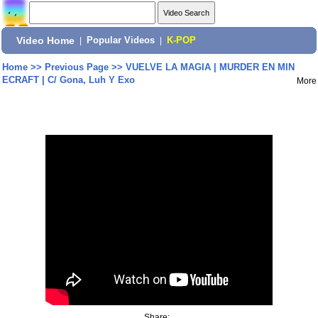
Video Home
|
Popular Videos
|
K-POP
Home
>>
Previous Page
>>
VUELVE LA MAGIA | MURDER EN MIN
ECRAFT | C/ Gona, Luh Y Exo
More
Share: