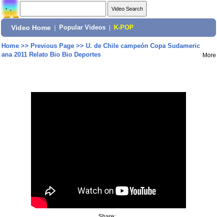
Video Home
|
Popular Videos
|
K-POP
Home
>>
Previous Page
>>
U. de Chile campeón Copa Sudameric
ana 2011 Relato Bio Bio Deportes
More
Share: