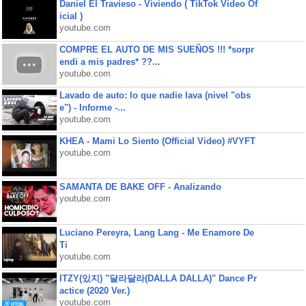
Daniel El Travieso - Viviendo ( TikTok Video Of
icial )
youtube.com
COMPRE EL AUTO DE MIS SUEÑOS !!! *sorpr
endi a mis padres* ??...
youtube.com
Lavado de auto: lo que nadie lava (nivel "obs
e") - Informe -...
youtube.com
KHEA - Mami Lo Siento (Official Video) #VYFT
youtube.com
SAMANTA DE BAKE OFF - Analizando
youtube.com
Luciano Pereyra, Lang Lang - Me Enamore De
Ti
youtube.com
ITZY(있지) "달라달라(DALLA DALLA)" Dance Pr
actice (2020 Ver.)
youtube.com