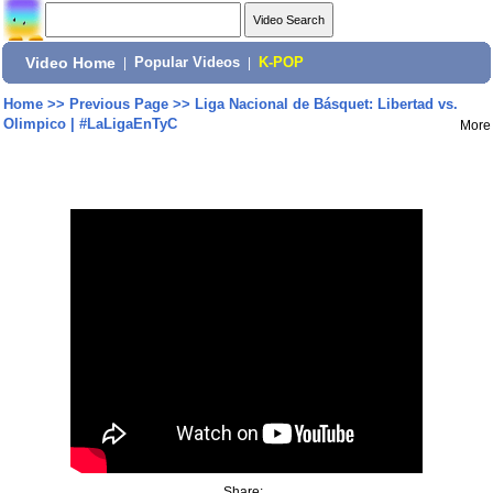
Video Home
|
Popular Videos
|
K-POP
Home
>>
Previous Page
>>
Liga Nacional de Básquet: Libertad vs.
Olimpico | #LaLigaEnTyC
More
Share: