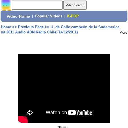
Video Home
|
Popular Videos
|
K-POP
Home
>>
Previous Page
>>
U. de Chile campeón de la Sudamerica
na 2011 Audio ADN Radio Chile (14/12/2011)
More
Share: