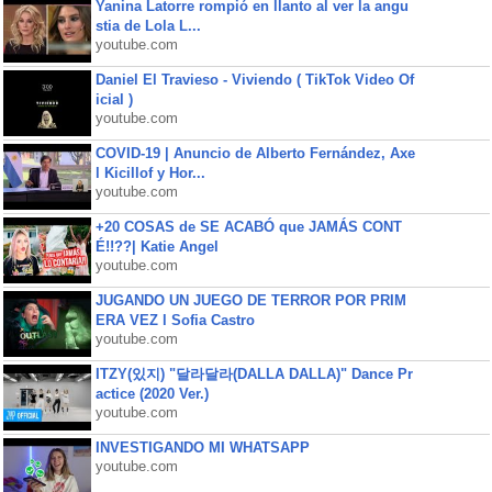
Yanina Latorre rompió en llanto al ver la angu
stia de Lola L...
youtube.com
Daniel El Travieso - Viviendo ( TikTok Video Of
icial )
youtube.com
COVID-19 | Anuncio de Alberto Fernández, Axe
l Kicillof y Hor...
youtube.com
+20 COSAS de SE ACABÓ que JAMÁS CONT
É!!??| Katie Angel
youtube.com
JUGANDO UN JUEGO DE TERROR POR PRIM
ERA VEZ l Sofia Castro
youtube.com
ITZY(있지) "달라달라(DALLA DALLA)" Dance Pr
actice (2020 Ver.)
youtube.com
INVESTIGANDO MI WHATSAPP
youtube.com