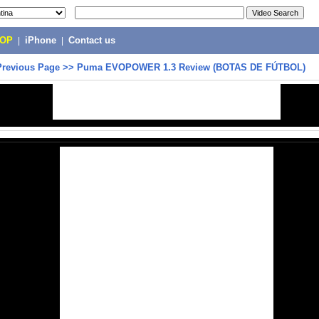
POP
|
iPhone
|
Contact us
Previous Page
>>
Puma EVOPOWER 1.3 Review (BOTAS DE FÚTBOL)