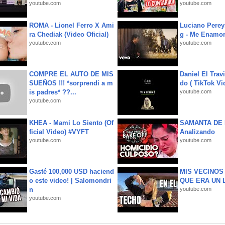
youtube.com
youtube.com
ROMA - Lionel Ferro X Ami
Luciano Perey
ra Chediak (Video Oficial)
g - Me Enamor
youtube.com
youtube.com
COMPRE EL AUTO DE MIS
Daniel El Trav
SUEÑOS !!! *sorprendi a m
do ( TikTok Vid
is padres* ??...
youtube.com
youtube.com
KHEA - Mami Lo Siento (Of
SAMANTA DE 
ficial Video) #VYFT
Analizando
youtube.com
youtube.com
Gasté 100,000 USD haciend
MIS VECINO
o este video! | Salomondri
QUE ERA UN 
n
youtube.com
youtube.com