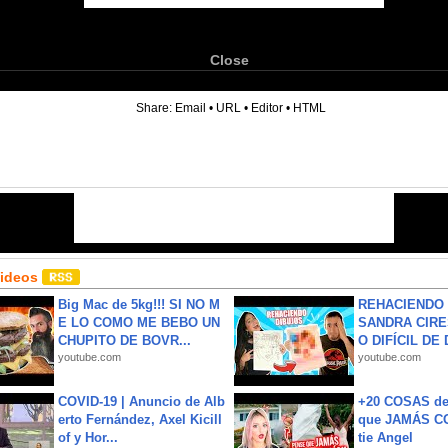
Close
6
Share:
Email
•
URL
•
Editor
•
HTML
Videos
Big Mac de 5kg!!! SI NO M
REHACIENDO 
E LO COMO ME BEBO UN
SANDRA CIRE
CHUPITO DE BOVR...
O DIFÍCIL DE 
youtube.com
youtube.com
COVID-19 | Anuncio de Alb
+20 COSAS d
erto Fernández, Axel Kicill
que JAMÁS CO
of y Hor...
tie Angel