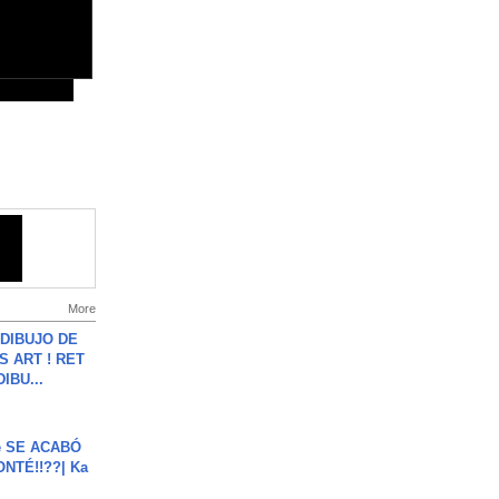
More
DIBUJO DE
S ART ! RET
DIBU...
e SE ACABÓ
NTÉ!!??| Ka