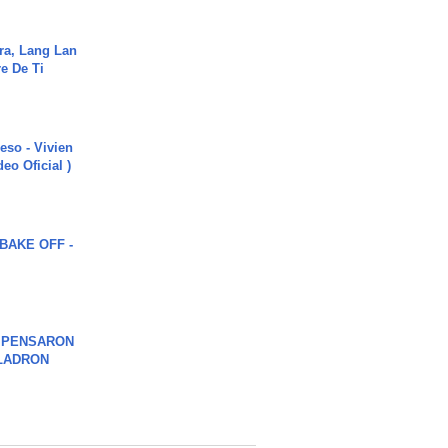
ra, Lang Lan
e De Ti
ieso - Vivien
eo Oficial )
BAKE OFF -
S PENSARON
LADRON