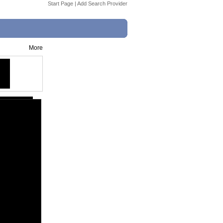
Start Page
|
Add Search Provider
More