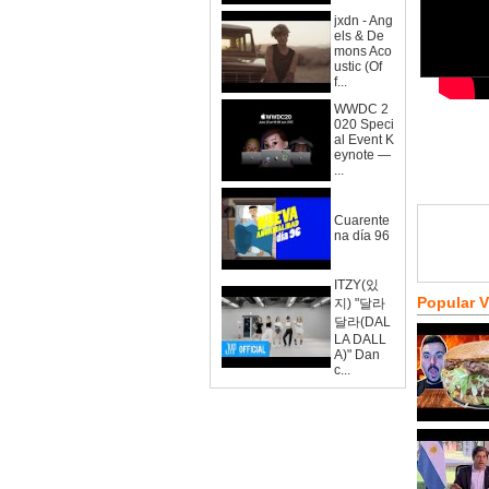
jxdn - Ang
els & De
mons Aco
ustic (Of
f...
WWDC 2
020 Speci
al Event K
eynote —
...
Cuarente
na día 96
ITZY(있
Popular 
지) "달라
달라(DAL
LA DALL
A)" Dan
c...