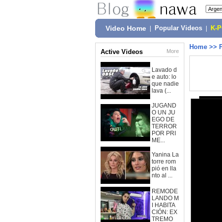
Video Home
|
Popular Videos
|
K-
Home
>>
Active Videos
More
Lavado d
e auto: lo
que nadie
lava (...
JUGAND
O UN JU
EGO DE
TERROR
POR PRI
ME...
Yanina La
torre rom
pió en lla
nto al ...
REMODE
LANDO M
I HABITA
CIÓN: EX
TREMO