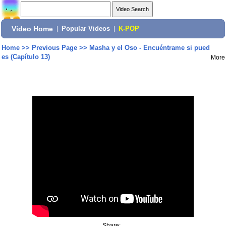
Video Home
|
Popular Videos
|
K-POP
Home
>>
Previous Page
>>
Masha y el Oso - Encuéntrame si pued
es (Capítulo 13)
More
Share: