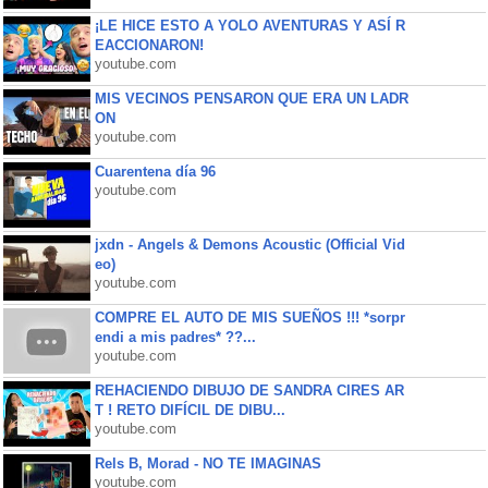
¡LE HICE ESTO A YOLO AVENTURAS Y ASÍ R
EACCIONARON!
youtube.com
MIS VECINOS PENSARON QUE ERA UN LADR
ON
youtube.com
Cuarentena día 96
youtube.com
jxdn - Angels & Demons Acoustic (Official Vid
eo)
youtube.com
COMPRE EL AUTO DE MIS SUEÑOS !!! *sorpr
endi a mis padres* ??...
youtube.com
REHACIENDO DIBUJO DE SANDRA CIRES AR
T ! RETO DIFÍCIL DE DIBU...
youtube.com
Rels B, Morad - NO TE IMAGINAS
youtube.com