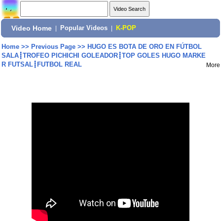
Video Home
|
Popular Videos
|
K-POP
Home
>>
Previous Page
>>
HUGO ES BOTA DE ORO EN FÚTBOL
SALA┋TROFEO PICHICHI GOLEADOR┋TOP GOLES HUGO MARKE
R FUTSAL┋FUTBOL REAL
More