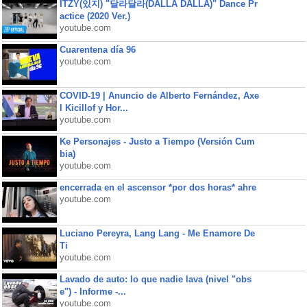
ITZY(있지) "달라달라(DALLA DALLA)" Dance Pr
actice (2020 Ver.)
youtube.com
Cuarentena día 96
youtube.com
COVID-19 | Anuncio de Alberto Fernández, Axe
l Kicillof y Hor...
youtube.com
Ke Personajes - Justo a Tiempo (Versión Cum
bia)
youtube.com
encerrada en el ascensor *por dos horas* ahre
youtube.com
Luciano Pereyra, Lang Lang - Me Enamore De
Ti
youtube.com
Lavado de auto: lo que nadie lava (nivel "obs
e") - Informe -...
youtube.com