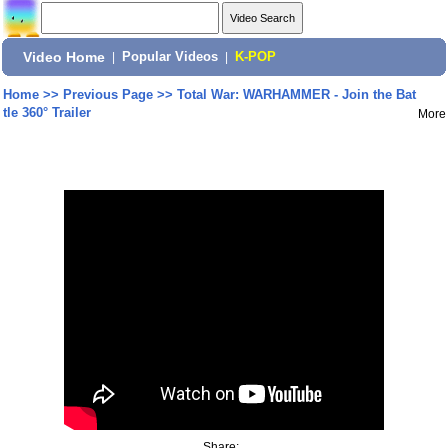
Video Home
|
Popular Videos
|
K-POP
Home
>>
Previous Page
>>
Total War: WARHAMMER - Join the Bat
tle 360° Trailer
More
Share: